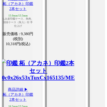
柘（アカネ）印鑑
2本セット
15.0mm/13.5mm
もみ皮印鑑ケース、朱肉、
別珍ケース（朱入）付 手
仕上げ
販売価格 :
9,380円
(税別)
10,318円(税込)
商品詳細 ▶
柘（アカネ）印鑑
2本セット
16.5mm/13.5mm