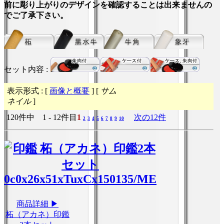
前に彫り上がりのデザインを確認することは出来ませんの
でご了承下さい。
セット内容 :
表示形式 : [
画像と概要
] [
サム
ネイル
]
120件中 1 - 12件目
1
次の12件
2
3
4
5
6
7
8
9
10
商品詳細 ▶
柘（アカネ）印鑑