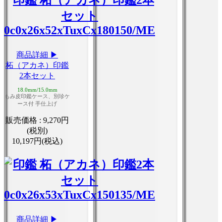
商品詳細 ▶
柘（アカネ）印鑑
2本セット
18.0mm/15.0mm
もみ皮印鑑ケース、別珍ケ
ース付 手仕上げ
販売価格 :
9,270円
(税別)
10,197円(税込)
商品詳細 ▶