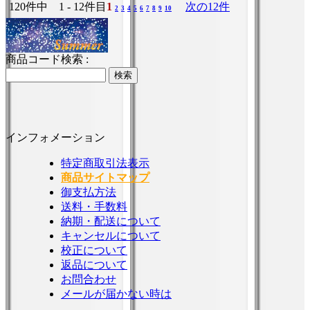
120件中 1 - 12件目
1
次の12件
2
3
4
5
6
7
8
9
10
商品コード検索 :
インフォメーション
特定商取引法表示
商品サイトマップ
御支払方法
送料・手数料
納期・配送について
キャンセルについて
校正について
返品について
お問合わせ
メールが届かない時は