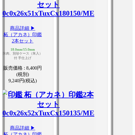
商品詳細 ▶
柘（アカネ）印鑑
2本セット
18.0mm/15.0mm
朱肉、別珍ケース（朱入）
付 手仕上げ
販売価格 :
8,400円
(税別)
9,240円(税込)
商品詳細 ▶
柘（アカネ）印鑑