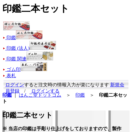
印鑑二本セット
印鑑
印鑑 (法人)
印鑑 関連
ゴム印
表札
ログイン
すると注文時の情報入力が楽になります
新規会
員登録
/
ログインする
印鑑
｜
はんこ堂ドットコム
＞
印鑑
＞
印鑑二本セッ
ト
印鑑二本セット
※ 当店の印鑑は手彫り仕上げをしておりますので、製作