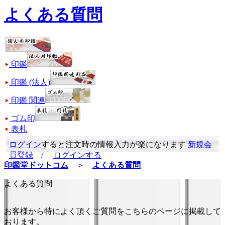
よくある質問
印鑑
印鑑 (法人)
印鑑 関連
ゴム印
表札
ログイン
すると注文時の情報入力が楽になります
新規会
員登録
/
ログインする
印鑑堂ドットコム
＞
よくある質問
よくある質問
お客様から特によく頂くご質問をこちらのページに掲載して
おります。