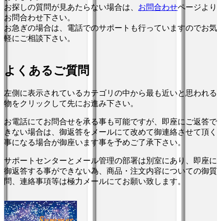
お探しの質問が見あたらない場合は、
お問合わせ
ページより
お問合わせ下さい。
お急ぎの場合は、電話でのサポートも行っていますのでお気
軽にご相談下さい。
よくあるご質問
左側に表示されているカテゴリの中から最も近いと思われる
物をクリックして先にお進み下さい。
お電話にてお問合せを承る事も可能ですが、即座にご返答で
きない場合は、御返答をメールにて改めて御連絡させて頂く
事になる場合が御座います事を予めご了承下さい。
サポートセンターとメール管理の部署は別室にあり、即座に
御返答する事ができない為、商品・注文内容についての御質
問、連絡事項等は極力メールにてお願い致します。