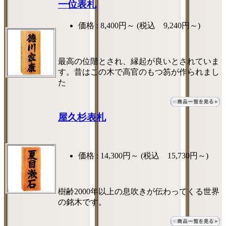
一位表札
価格 :
8,400円～
(税込 9,240円～)
最高の位階とされ、縁起が良いとされていま
す。昔はこの木で高官のもつ笏が作られまし
た
屋久杉表札
価格 :
14,300円～
(税込 15,730円～)
樹齢2000年以上の息吹きが伝わってくる世界
の銘木です。