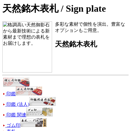
天然銘木表札 / Sign plate
多彩な素材で個性を演出。豊富な
オプションもご用意。
天然銘木表札
印鑑
印鑑 (法人)
印鑑 関連
ゴム印