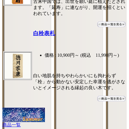
古来中国では、出世を願い庭に植えたとされ
ます。「延寿」に連ながり、開運を招くとい
われています。
白栓表札
価格 :
10,900円～
(税込 11,990円～)
白い地肌を持ちやわらかいにも拘わらず
「栓」から動かない安定した幸運を逃がさな
いとイメージされる縁起の良い木です。
商品一覧