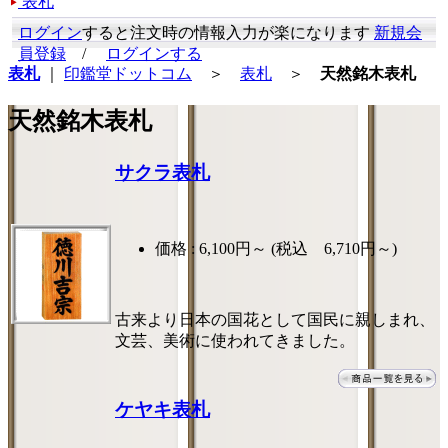
表札
ログイン
すると注文時の情報入力が楽になります
新規会
員登録
/
ログインする
表札
｜
印鑑堂ドットコム
＞
表札
＞
天然銘木表札
天然銘木表札
サクラ表札
価格 :
6,100円～
(税込 6,710円～)
古来より日本の国花として国民に親しまれ、
文芸、美術に使われてきました。
ケヤキ表札