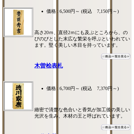
価格 :
6,500円～
(税込 7,150円～)
高さ20ｍ、直径2ｍにも及ぶところから、の
びのびとした末広な繁栄を呼ぶといわれてい
ます。堅く美しい木目を持っています。
木曽桧表札
価格 :
6,700円～
(税込 7,370円～)
緻密で清楚な色合いと香気が加工後の美しい
光沢を生み、木材の王と呼ばれています。