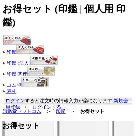
お得セット (印鑑 | 個人用 印
鑑)
印鑑
印鑑 (法人)
印鑑 関連
ゴム印
表札
ログイン
すると注文時の情報入力が楽になります
新規会
員登録
/
ログインする
印鑑堂ドットコム
＞
印鑑
＞
お得セット
お得セット