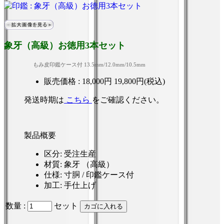
象牙（高級）お徳用3本セット
もみ皮印鑑ケース付 13.5mm/12.0mm/10.5mm
販売価格 :
18,000円
19,800円(税込)
発送時期は
こちら
をご確認ください。
製品概要
区分
: 受注生産
材質
: 象牙 （高級）
仕様
: 寸胴 / 印鑑ケース付
加工
: 手仕上げ
数量 :
セット