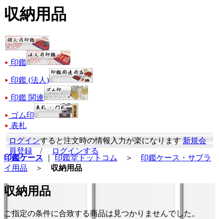
収納用品
印鑑
印鑑 (法人)
印鑑 関連
ゴム印
表札
ログイン
すると注文時の情報入力が楽になります
新規会
員登録
/
ログインする
印鑑ケース
｜
印鑑堂ドットコム
＞
印鑑ケース・サプラ
イ用品
＞
収納用品
収納用品
ご指定の条件に合致する商品は見つかりませんでした。