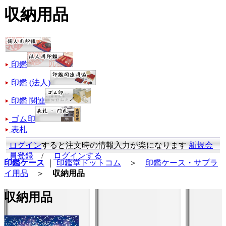
収納用品
印鑑
印鑑 (法人)
印鑑 関連
ゴム印
表札
ログイン
すると注文時の情報入力が楽になります
新規会
員登録
/
ログインする
印鑑ケース
｜
印鑑堂ドットコム
＞
印鑑ケース・サプラ
イ用品
＞
収納用品
収納用品