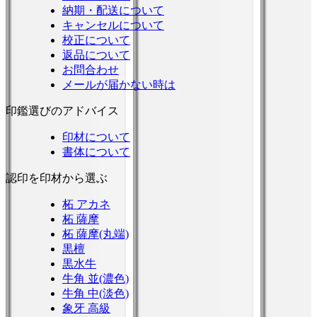
納期・配送について
キャンセルについて
校正について
返品について
お問合わせ
メールが届かない時は
印鑑選びのアドバイス
印材について
書体について
認印を印材から選ぶ
柘 アカネ
柘 薩摩
柘 薩摩(丸端)
黒檀
黒水牛
牛角 並(濃色)
牛角 中(淡色)
象牙 高級