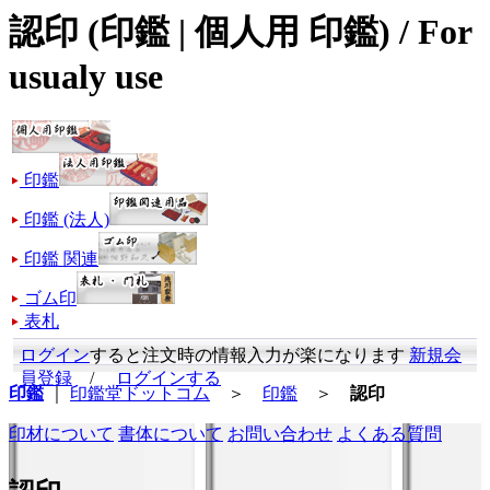
認印 (印鑑 | 個人用 印鑑) / For
usualy use
印鑑
印鑑 (法人)
印鑑 関連
ゴム印
表札
ログイン
すると注文時の情報入力が楽になります
新規会
員登録
/
ログインする
印鑑
｜
印鑑堂ドットコム
＞
印鑑
＞
認印
印材について
書体について
お問い合わせ
よくある質問