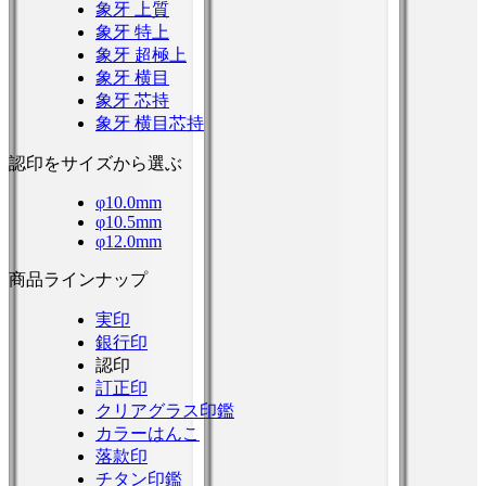
象牙 上質
象牙 特上
象牙 超極上
象牙 横目
象牙 芯持
象牙 横目芯持
認印をサイズから選ぶ
φ10.0mm
φ10.5mm
φ12.0mm
商品ラインナップ
実印
銀行印
認印
訂正印
クリアグラス印鑑
カラーはんこ
落款印
チタン印鑑