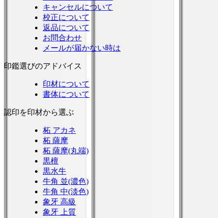
キャンセルについて
校正について
返品について
お問合わせ
メールが届かない時は
印鑑選びのアドバイス
印材について
書体について
認印を印材から選ぶ
柘 アカネ
柘 薩摩
柘 薩摩(丸端)
黒檀
黒水牛
牛角 並(濃色)
牛角 中(淡色)
象牙 高級
象牙 上質