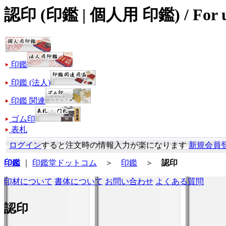
認印 (印鑑 | 個人用 印鑑) / For us
印鑑
印鑑 (法人)
印鑑 関連
ゴム印
表札
ログイン
すると注文時の情報入力が楽になります
新規会員
印鑑
｜
印鑑堂ドットコム
＞
印鑑
＞
認印
印材について
書体について
お問い合わせ
よくある質問
認印