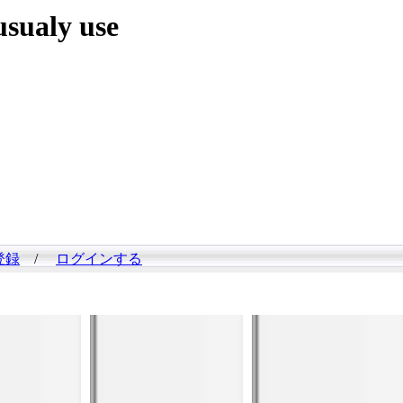
ualy use
登録
/
ログインする