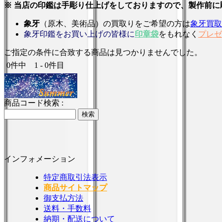
※ 当店の印鑑は手彫り仕上げをしておりますので、製作前
象牙
（原木、美術品）の買取りをご希望の方は
象牙買取
象牙印鑑をお買い上げの皆様に
印章袋
をもれなく
プレゼ
ご指定の条件に合致する商品は見つかりませんでした。
0件中 1 - 0件目
商品コード検索 :
インフォメーション
特定商取引法表示
商品サイトマップ
御支払方法
送料・手数料
納期・配送について