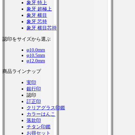
象牙 特上
象牙 超極上
象牙 横目
象牙 芯持
象牙 横目芯持
認印をサイズから選ぶ
φ10.0mm
φ10.5mm
φ12.0mm
商品ラインナップ
実印
銀行印
認印
訂正印
クリアグラス印鑑
カラーはんこ
落款印
チタン印鑑
お得セット