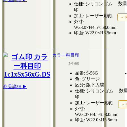
数量 
仕様
: シリコンゴム
印
加工
: レーザー彫刻
→ 
外寸
:
W23.0×H4.5×t58.0mm
印面
: W22.0×H3.5mm
カラー科目印
5号 6倍
品番
: S-56G
色
: グリーン
区分
: 版下入稿
商品詳細 ▶
数量
仕様
: シリコンゴム
印
加工
: レーザー彫刻
→
外寸
:
W23.0×H4.5×t58.0mm
印面
: W22.0×H3.5mm