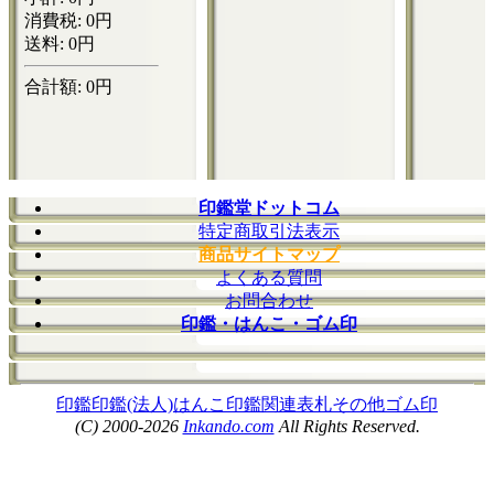
印鑑堂ドットコム
特定商取引法表示
商品サイトマップ
よくある質問
お問合わせ
印鑑・はんこ・ゴム印
印鑑
印鑑(法人)
はんこ
印鑑関連
表札
その他
ゴム印
(C) 2000-2026
Inkando.com
All Rights Reserved.