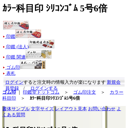
ｶﾗｰ科目印 ｼﾘｺﾝｺﾞﾑ 5号6倍
印鑑
印鑑 (法人)
印鑑 関連
ゴム印
表札
ログイン
すると注文時の情報入力が楽になります
新規会
員登録
/
ログインする
ゴム印
｜
印鑑堂ドットコム
＞
ゴム印注文
＞
カラー
科目印
＞
ｶﾗｰ科目印ｼﾘｺﾝｺﾞﾑ5号6倍
書体サンプル
文字サイズ
レイアウト見本
お問い合わせ
よ
くある質問