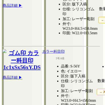
区分
: 版下入稿
商品詳細 ▶
数量
仕様
: シリコンゴム
印
加工
: レーザー彫刻
→
外寸
:
W23.0×H4.5×t58.0mm
印面
: W22.0×H3.5mm
カラー科目印
5号 6倍
品番
: S-56Y
色
: イエロー
区分
: 版下入稿
商品詳細 ▶
数量 
仕様
: シリコンゴム
印
加工
: レーザー彫刻
→ 
外寸
:
W23.0×H4.5×t58.0mm
印面
: W22.0×H3.5mm