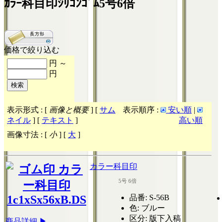
ｶﾗｰ科目印ｼﾘｺﾝｺﾞﾑ5号6倍
価格で絞り込む
円 ～
円
表示形式 : [
画像と概要
] [
サム
表示順序 :
安い順
|
ネイル
] [
テキスト
]
高い順
画像寸法 : [
小
] [
大
]
カラー科目印
5号 6倍
品番
: S-56B
色
: ブルー
区分
: 版下入稿
商品詳細 ▶