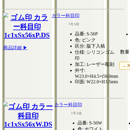
カラー科目印
5号 6倍
品番
: S-56P
色
: ピンク
区分
: 版下入稿
商品詳細 ▶
数量 
仕様
: シリコンゴム
印
加工
: レーザー彫刻
→ 
外寸
:
W23.0×H4.5×t58.0mm
印面
: W22.0×H3.5mm
カラー科目印
5号 6倍
品番
: S-56W
色
: ホワイト