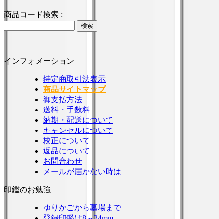
商品コード検索 :
インフォメーション
特定商取引法表示
商品サイトマップ
御支払方法
送料・手数料
納期・配送について
キャンセルについて
校正について
返品について
お問合わせ
メールが届かない時は
印鑑のお勉強
ゆりかごから墓場まで
登録印鑑は8～24mm