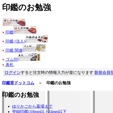
印鑑のお勉強
印鑑
印鑑 (法人)
印鑑 関連
ゴム印
表札
ログイン
すると注文時の情報入力が楽になります
新規会員
印鑑堂ドットコム
＞
印鑑のお勉強
印鑑のお勉強
ゆりかごから墓場まで
登録印鑑は8mm以上24mm以下