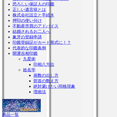
恐ろしい保証人の印鑑
正しい遺言状とは
株式会社設立と手続き
押印の使い分け
不動産売買のアドバイス
結婚されるお二人へ
象牙の登録申請
印鑑登録証がカード形式に！？
代表的な印鑑条例
開運吉相印鑑
九星術
印相八方位
姓名学
画数の出し方
部首の数え方
絶対避けたい同格現象
増画法
商品一覧