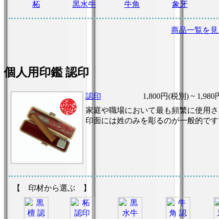
柘
黒水牛
牛角
象牙
商品一覧を見
個人用印鑑 認印
認印
1,800円(税別) ~
1,980
家庭や職場において最も頻繁に使用さ
印面には姓のみを彫るのが一般的です
【 印材から選ぶ 】