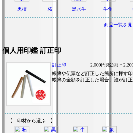
黒檀
柘
黒水牛
牛角
商品一覧を見
個人用印鑑 訂正印
訂正印
2,000円(税別) ~
2,2
帳簿や伝票など訂正した箇所に押す印
帳簿の金額を訂正した場合、誰が訂正
【 印材から選ぶ 】