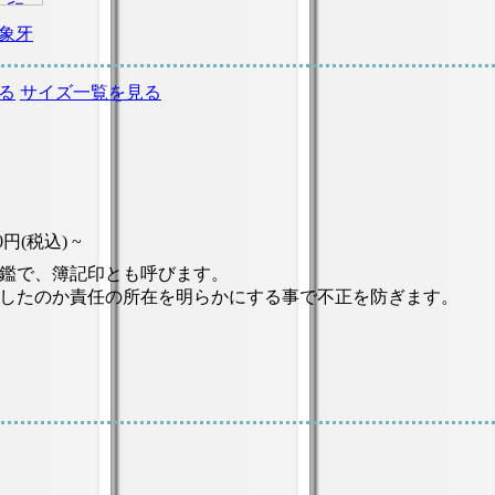
象牙
る
サイズ一覧を見る
00円(税込) ~
鑑で、簿記印とも呼びます。
したのか責任の所在を明らかにする事で不正を防ぎます。