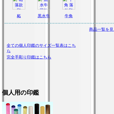
柘
黒水牛
牛角
商品一覧を見
全ての個人印鑑のサイズ一覧表はこち
ら
完全手彫り印鑑はこちら
個人用の印鑑