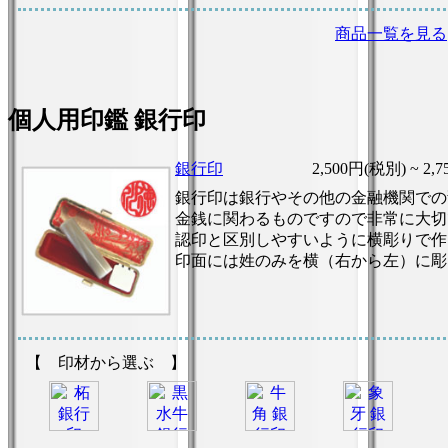
商品一覧を見る
個人用印鑑 銀行印
銀行印
2,500円(税別) ~
2,
銀行印は銀行やその他の金融機関での
金銭に関わるものですので非常に大切
認印と区別しやすいように横彫りで作
印面には姓のみを横（右から左）に彫
【 印材から選ぶ 】