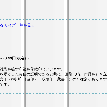
る
サイズ一覧を見る
 ~
6,699円(税込) ~
雅号を捺す印鑑を落款印といいます。
を尽くした責任の証明であると共に、画龍点晴、作品を引き立
文印・押脚印（遊印）・収蔵印（蔵書印）の５種類があります
です。